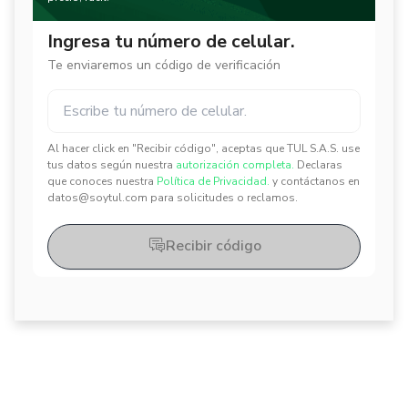
Ingresa tu número de celular.
Te enviaremos un código de verificación
Al hacer click en "Recibir código", aceptas que TUL S.A.S. use
✕
✕
tus datos según nuestra
autorización completa.
Declaras
que conoces nuestra
Política de Privacidad.
y contáctanos en
datos@soytul.com para solicitudes o reclamos.
Recibir código