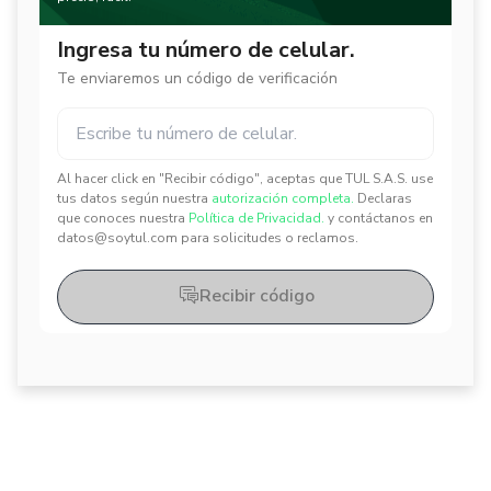
Ingresa tu número de celular.
Te enviaremos un código de verificación
Al hacer click en "Recibir código", aceptas que TUL S.A.S. use
✕
✕
tus datos según nuestra
autorización completa.
Declaras
que conoces nuestra
Política de Privacidad.
y contáctanos en
datos@soytul.com para solicitudes o reclamos.
Recibir código