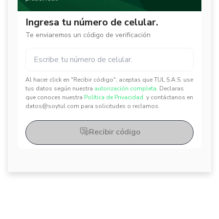
Ingresa tu número de celular.
Te enviaremos un código de verificación
Al hacer click en "Recibir código", aceptas que TUL S.A.S. use
✕
✕
tus datos según nuestra
autorización completa.
Declaras
que conoces nuestra
Política de Privacidad.
y contáctanos en
datos@soytul.com para solicitudes o reclamos.
Recibir código