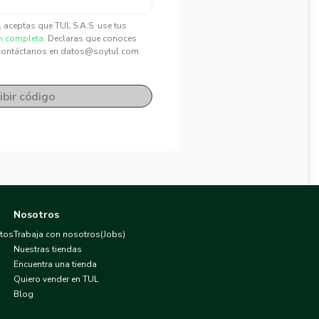
", aceptas que TUL S.A.S. use tus
n completa.
Declaras que conoces
contáctanos en datos@soytul.com
ibir código
Nosotros
atos
Trabaja con nosotros(Jobs)
Nuestras tiendas
Encuentra una tienda
Quiero vender en TUL
Blog