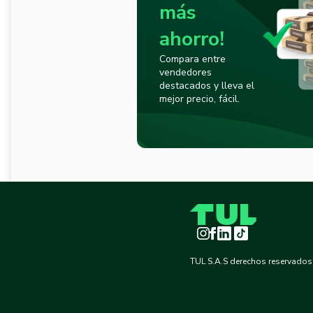
más
ahorro!
Compara entre
vendedores
destacados y lleva el
mejor precio, fácil.
Instagram
Facebook
LinkedIn
TikTok
TUL S.A.S derechos reservados