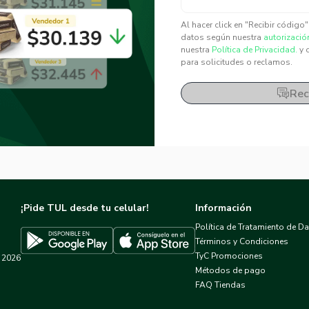
✕
✕
Al hacer click en "Recibir código
datos según nuestra
autorizació
nuestra
Política de Privacidad.
y 
para solicitudes o reclamos.
Rec
¡Pide TUL desde tu celular!
Información
Política de Tratamiento de D
Términos y Condiciones
TyC Promociones
2026
Descargar TUL en App Store
Descargar TUL en Google Play
Métodos de pago
FAQ Tiendas