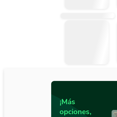
¡Más
opciones,