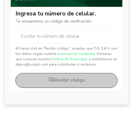
Ingresa tu número de celular.
Te enviaremos un código de verificación
Al hacer click en "Recibir código", aceptas que TUL S.A.S. use
✕
✕
tus datos según nuestra
autorización completa.
Declaras
que conoces nuestra
Política de Privacidad.
y contáctanos en
datos@soytul.com para solicitudes o reclamos.
Recibir código