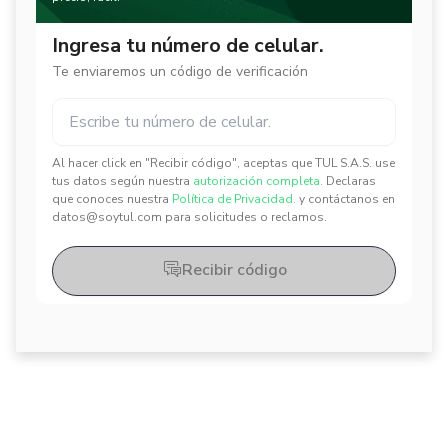
Ingresa tu número de celular.
Te enviaremos un código de verificación
Al hacer click en "Recibir código", aceptas que TUL S.A.S. use
✕
✕
tus datos según nuestra
autorización completa.
Declaras
que conoces nuestra
Política de Privacidad.
y contáctanos en
datos@soytul.com para solicitudes o reclamos.
Recibir código