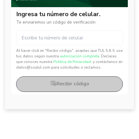
Ingresa tu número de celular.
Te enviaremos un código de verificación
Al hacer click en "Recibir código", aceptas que TUL S.A.S. use
✕
✕
tus datos según nuestra
autorización completa.
Declaras
que conoces nuestra
Política de Privacidad.
y contáctanos en
datos@soytul.com para solicitudes o reclamos.
Recibir código