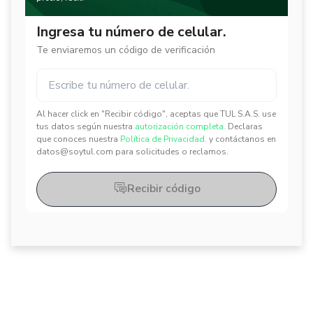
Ingresa tu número de celular.
Te enviaremos un código de verificación
Al hacer click en "Recibir código", aceptas que TUL S.A.S. use
✕
✕
tus datos según nuestra
autorización completa.
Declaras
que conoces nuestra
Política de Privacidad.
y contáctanos en
datos@soytul.com para solicitudes o reclamos.
Recibir código