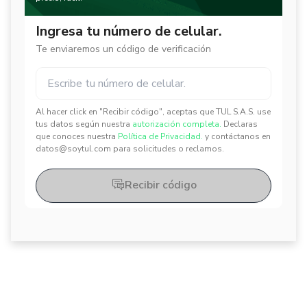
Ingresa tu número de celular.
Te enviaremos un código de verificación
Al hacer click en "Recibir código", aceptas que TUL S.A.S. use
✕
✕
tus datos según nuestra
autorización completa.
Declaras
que conoces nuestra
Política de Privacidad.
y contáctanos en
datos@soytul.com para solicitudes o reclamos.
Recibir código