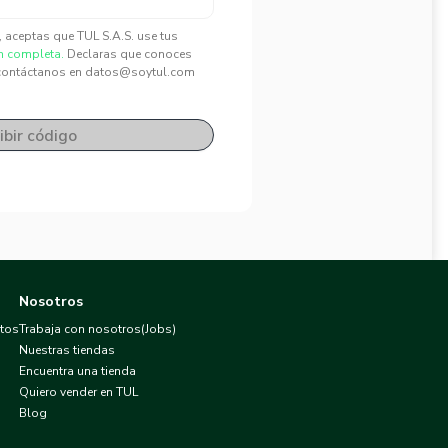
", aceptas que TUL S.A.S. use tus
n completa.
Declaras que conoces
contáctanos en datos@soytul.com
ibir código
Nosotros
atos
Trabaja con nosotros(Jobs)
Nuestras tiendas
Encuentra una tienda
Quiero vender en TUL
Blog