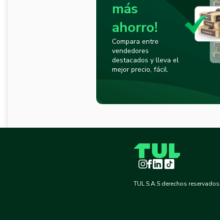
más
ahorro!
Compara entre
vendedores
destacados y lleva el
mejor precio, fácil.
Instagram
Facebook
LinkedIn
TikTok
TUL S.A.S derechos reservados