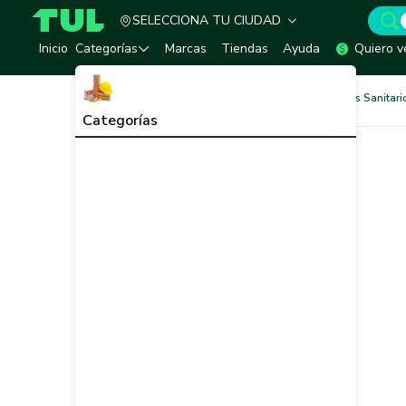
SELECCIONA TU CIUDAD
TUL - Tu Marketplace de Construcción
Inicio
Categorías
Marcas
Tiendas
Ayuda
Quiero v
Baños y Sanitarios
Equipos Sanitari
Categorías