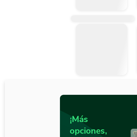
¡Más
opciones,