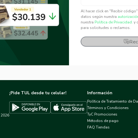
✕
✕
Al hacer click en "Recibir código
datos según nuestra
autorizació
nuestra
Política de Privacidad.
y 
para solicitudes o reclamos.
Rec
¡Pide TUL desde tu celular!
Información
Política de Tratamiento de D
Términos y Condiciones
TyC Promociones
2026
Descargar TUL en App Store
Descargar TUL en Google Play
Métodos de pago
FAQ Tiendas