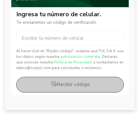
Ingresa tu número de celular.
Te enviaremos un código de verificación
Al hacer click en "Recibir código", aceptas que TUL S.A.S. use
✕
✕
tus datos según nuestra
autorización completa.
Declaras
que conoces nuestra
Política de Privacidad.
y contáctanos en
datos@soytul.com para solicitudes o reclamos.
Recibir código