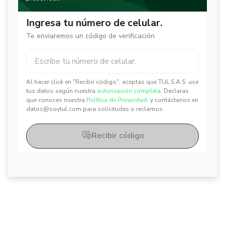
Ingresa tu número de celular.
Te enviaremos un código de verificación
Al hacer click en "Recibir código", aceptas que TUL S.A.S. use
✕
✕
tus datos según nuestra
autorización completa.
Declaras
que conoces nuestra
Política de Privacidad.
y contáctanos en
datos@soytul.com para solicitudes o reclamos.
Recibir código