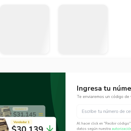
Ingresa tu númer
Te enviaremos un código de v
✕
✕
Al hacer click en "Recibir código
datos según nuestra
autorizació