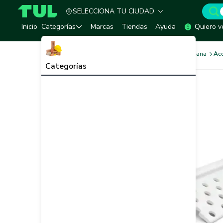
SELECCIONA TU CIUDAD
TUL - Tu Marketplace de Construcción
Inicio
Categorías
Marcas
Tiendas
Ayuda
Quiero v
Sistema de Construccion Liviana
Acc
Categorías