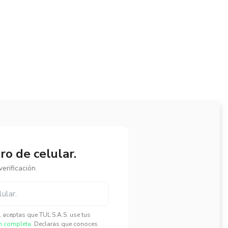
o de celular.
erificación
", aceptas que TUL S.A.S. use tus
n completa.
Declaras que conoces