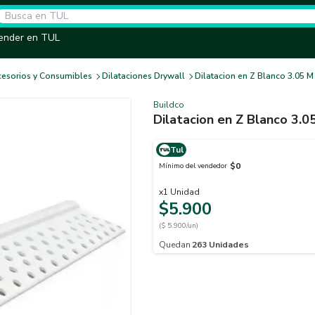
ender en TUL
esorios y Consumibles
Dilataciones Drywall
Dilatacion en Z Blanco 3.05 
Buildco
Dilatacion en Z Blanco 3.
Tul
$0
Mínimo del vendedor
x
1
Unidad
$5.900
($ 5.900/un)
Quedan
263
Unidades