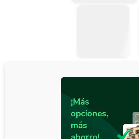
¡Más
opciones,
más
ahorro!