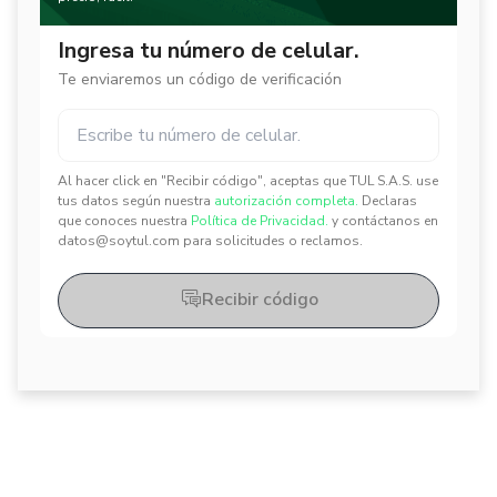
Ingresa tu número de celular.
Te enviaremos un código de verificación
Al hacer click en "Recibir código", aceptas que TUL S.A.S. use
✕
✕
tus datos según nuestra
autorización completa.
Declaras
que conoces nuestra
Política de Privacidad.
y contáctanos en
datos@soytul.com para solicitudes o reclamos.
Recibir código