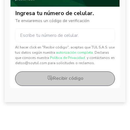
Ingresa tu número de celular.
Te enviaremos un código de verificación
Al hacer click en "Recibir código", aceptas que TUL S.A.S. use
✕
✕
tus datos según nuestra
autorización completa.
Declaras
que conoces nuestra
Política de Privacidad.
y contáctanos en
datos@soytul.com para solicitudes o reclamos.
Recibir código