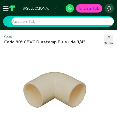
Ciudad
SELECCIONA
Entra a TUL
Inicio
TUL - Tu Marketplace de Construcción
Carr
TU CIUDAD
Celta
Codo 90º CPVC Duratemp Plus+ de 3/4"
Mi lista