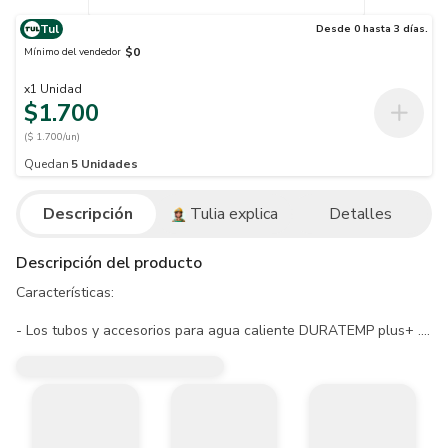
Tul
Desde 0 hasta 3 días.
$0
Mínimo del vendedor
x
1
Unidad
$1.700
($ 1.700/un)
Quedan
5
Unidades
Descripción
Tulia explica
Detalles
Descripción del producto
Características:

- Los tubos y accesorios para agua caliente DURATEMP plus+ .

- Cumplen con la norma ICONTEC NTC 1062/ASTM D 2846.

- Cuenta con la garantía del sello de calidad ICONTEC NTC 1062 y