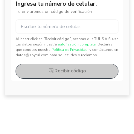
Ingresa tu número de celular.
Te enviaremos un código de verificación
Al hacer click en "Recibir código", aceptas que TUL S.A.S. use
✕
✕
tus datos según nuestra
autorización completa.
Declaras
que conoces nuestra
Política de Privacidad.
y contáctanos en
datos@soytul.com para solicitudes o reclamos.
Recibir código