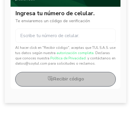
Ingresa tu número de celular.
Te enviaremos un código de verificación
Al hacer click en "Recibir código", aceptas que TUL S.A.S. use
✕
✕
tus datos según nuestra
autorización completa.
Declaras
que conoces nuestra
Política de Privacidad.
y contáctanos en
datos@soytul.com para solicitudes o reclamos.
Recibir código