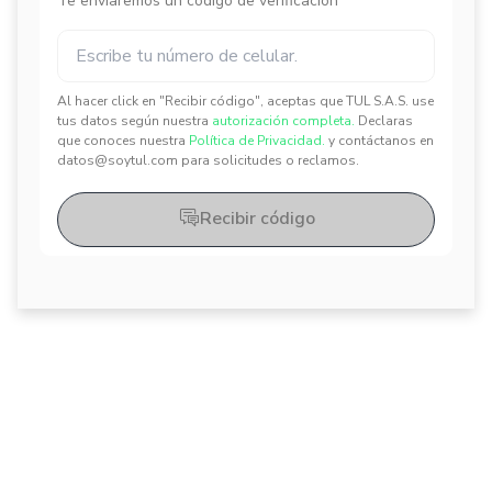
Te enviaremos un código de verificación
Al hacer click en "Recibir código", aceptas que TUL S.A.S. use
✕
✕
tus datos según nuestra
autorización completa.
Declaras
que conoces nuestra
Política de Privacidad.
y contáctanos en
datos@soytul.com para solicitudes o reclamos.
Recibir código