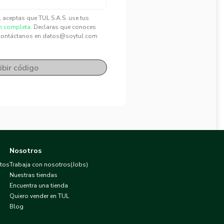
", aceptas que TUL S.A.S. use tus
n completa.
Declaras que conoces
contáctanos en datos@soytul.com
ibir código
Nosotros
atos
Trabaja con nosotros(Jobs)
Nuestras tiendas
Encuentra una tienda
Quiero vender en TUL
Blog