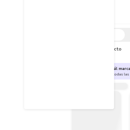
Descripción
Descripción del producto
¿No sabes cuál marc
Encuentra aquí todas las