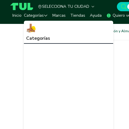
SELECCIONA TU CIUDAD
TUL - Tu Marketplace de Construcción
Inicio
Categorías
Marcas
Tiendas
Ayuda
Quiero v
Redes de Tubería
Instalación y Al
Categorías