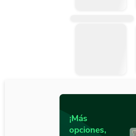
¡Más
opciones,