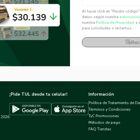
✕
✕
Al hacer click en "Recibir código
datos según nuestra
autorizació
nuestra
Política de Privacidad.
y 
para solicitudes o reclamos.
Rec
¡Pide TUL desde tu celular!
Información
Política de Tratamiento de D
Términos y Condiciones
TyC Promociones
2026
Descargar TUL en App Store
Descargar TUL en Google Play
Métodos de pago
FAQ Tiendas