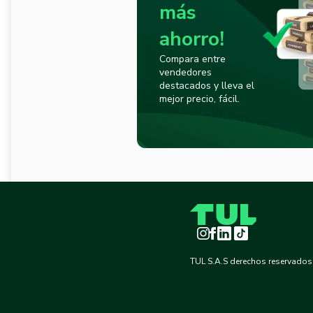
más
ahorro!
Compara entre
vendedores
destacados y lleva el
mejor precio, fácil.
Instagram
Facebook
LinkedIn
TikTok
TUL S.A.S derechos reservados