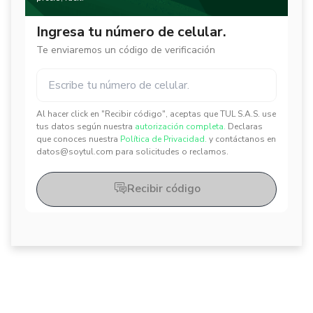
Ingresa tu número de celular.
Te enviaremos un código de verificación
Al hacer click en "Recibir código", aceptas que TUL S.A.S. use
✕
✕
tus datos según nuestra
autorización completa.
Declaras
que conoces nuestra
Política de Privacidad.
y contáctanos en
datos@soytul.com para solicitudes o reclamos.
Recibir código