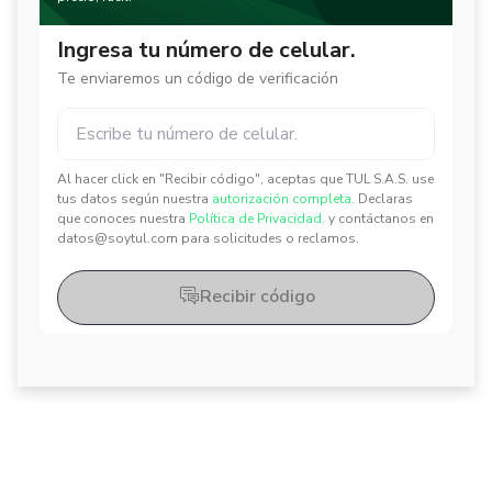
Ingresa tu número de celular.
Te enviaremos un código de verificación
Al hacer click en "Recibir código", aceptas que TUL S.A.S. use
✕
✕
tus datos según nuestra
autorización completa.
Declaras
que conoces nuestra
Política de Privacidad.
y contáctanos en
datos@soytul.com para solicitudes o reclamos.
Recibir código