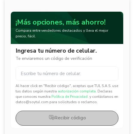
¡Más opciones, más ahorro!
Compara entre vendedores destacados y lleva el mejor
precio, fácil.
Ingresa tu número de celular.
Te enviaremos un código de verificación
Al hacer click en "Recibir código", aceptas que TUL S.A.S. use
✕
✕
tus datos según nuestra
autorización completa.
Declaras
que conoces nuestra
Política de Privacidad.
y contáctanos en
datos@soytul.com para solicitudes o reclamos.
Recibir código