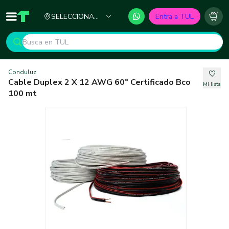
Ciudad
SELECCIONA
Entra a TUL
Inicio
TUL - Tu Marketplace de Construcción
Carr
TU CIUDAD
Conduluz
Cable Duplex 2 X 12 AWG 60° Certificado Bco
Mi lista
100 mt