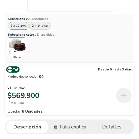
Selecciona
#
2
Disponibles
2 x 12 awg
2 x 14 awg
Selecciona
color
1
Disponibles
Blanco
Tul
Desde 0 hasta 3 días.
$0
Mínimo del vendedor
x
1
Unidad
$569.900
($ 5.699/m)
Quedan
5
Unidades
Descripción
Tulia explica
Detalles