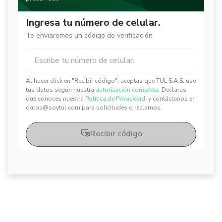
Ingresa tu número de celular.
Te enviaremos un código de verificación
Al hacer click en "Recibir código", aceptas que TUL S.A.S. use
✕
✕
tus datos según nuestra
autorización completa.
Declaras
que conoces nuestra
Política de Privacidad.
y contáctanos en
datos@soytul.com para solicitudes o reclamos.
Recibir código