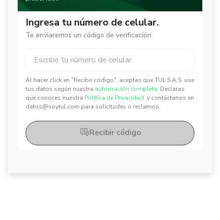
Ingresa tu número de celular.
Te enviaremos un código de verificación
Al hacer click en "Recibir código", aceptas que TUL S.A.S. use
✕
✕
tus datos según nuestra
autorización completa.
Declaras
que conoces nuestra
Política de Privacidad.
y contáctanos en
datos@soytul.com para solicitudes o reclamos.
Recibir código