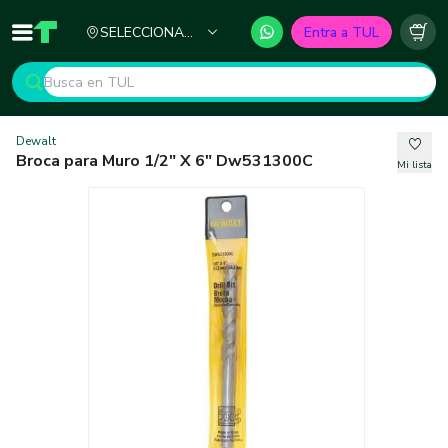
Ciudad
SELECCIONA
Entra a TUL
Inicio
TUL - Tu Marketplace de Construcción
Carr
TU CIUDAD
Dewalt
Broca para Muro 1/2" X 6" Dw531300C
Mi lista