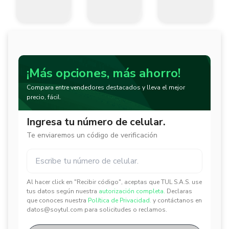
¡Más opciones, más ahorro!
Compara entre vendedores destacados y lleva el mejor
precio, fácil.
Ingresa tu número de celular.
Te enviaremos un código de verificación
Al hacer click en "Recibir código", aceptas que TUL S.A.S. use
✕
✕
tus datos según nuestra
autorización completa.
Declaras
que conoces nuestra
Política de Privacidad.
y contáctanos en
datos@soytul.com para solicitudes o reclamos.