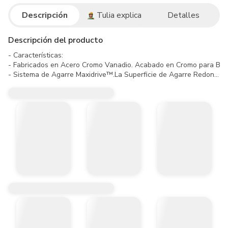
Descripción
Tulia explica
Detalles
Descripción del producto
- Características:

- Fabricados en Acero Cromo Vanadio. Acabado en Cromo para Brinda
- Sistema de Agarre Maxidrive™.La Superficie de Agarre Redondea
- Cumplen Los Estándares Internacionales Más Exigentes: Ansi. Din. 
- Estuche para Facilitar el Orden y Transporte.

- Incluye Ratchet. Extensión y Dado Especial con Inserto de Neopre
- Garantia de Por Vida Util

- Incluye:

- (1) Ratchet Cabeza Redonda 3/8"

- (1) Barra de Extensión 3" (75 Mm)

- (1) Dado para Bujías 13/16"

- Acero Cromo Vanadio

- 12 Meses

- Se Recomienda Leer instrucciones de Uso y Utilizar Elementos de