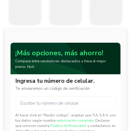
¡Más opciones, más ahorro!
Compara entre vendedores destacados y lleva el mejor
precio, fácil.
Ingresa tu número de celular.
Te enviaremos un código de verificación
Al hacer click en "Recibir código", aceptas que TUL S.A.S. use
✕
✕
tus datos según nuestra
autorización completa.
Declaras
que conoces nuestra
Política de Privacidad.
y contáctanos en