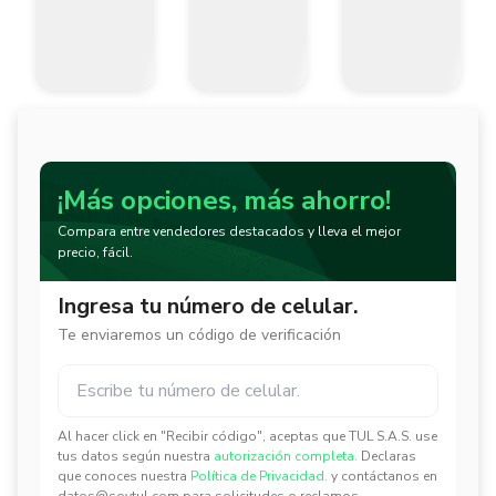
» Tipo De Cepillo: Brush 

» Para Metales Ferrosos 

» Diámetro: 3 En 

» Rpm Max: 14000 

» Material: Acero Al Carbono 

¡Más opciones, más ahorro!
- - - - 

Compara entre vendedores destacados y lleva el mejor
precio, fácil.
3 Años
Ingresa tu número de celular.
Te enviaremos un código de verificación
Al hacer click en "Recibir código", aceptas que TUL S.A.S. use
✕
✕
tus datos según nuestra
autorización completa.
Declaras
que conoces nuestra
Política de Privacidad.
y contáctanos en