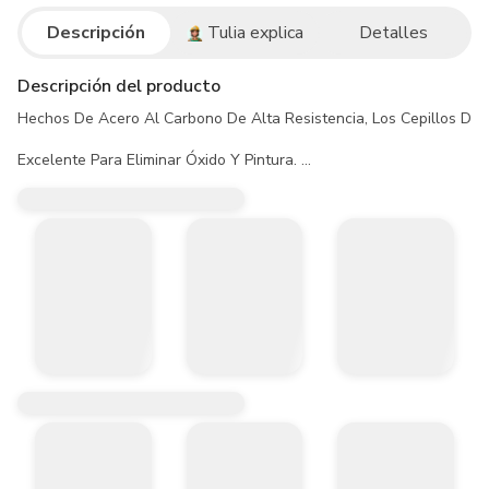
Descripción
Tulia explica
Detalles
Descripción del producto
Hechos De Acero Al Carbono De Alta Resistencia, Los Cepillos De 
Excelente Para Eliminar Óxido Y Pintura. 

El Alambre Se Inspecciona Al 100% Para Cumplir Con Las Exigentes 
• Grata De Copa Entorchada De 3 Pulgadas, Ideal Para La Limpieza Y
• Construido Con Placa De Sujeción Interna Para Garantizar Consist
• El Cable Se Inspecciona Al 100% Para Cumplir Con Las Exigentes E
Especificaciones Técnicas: 

» Dimensiones: 3" X 5/8 - 11 Pulg. 

» Agresividad: Grueso 
