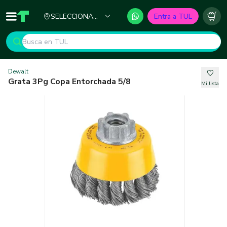
Ciudad
SELECCIONA
Entra a TUL
Inicio
TUL - Tu Marketplace de Construcción
Carr
TU CIUDAD
Dewalt
Grata 3Pg Copa Entorchada 5/8
Mi lista