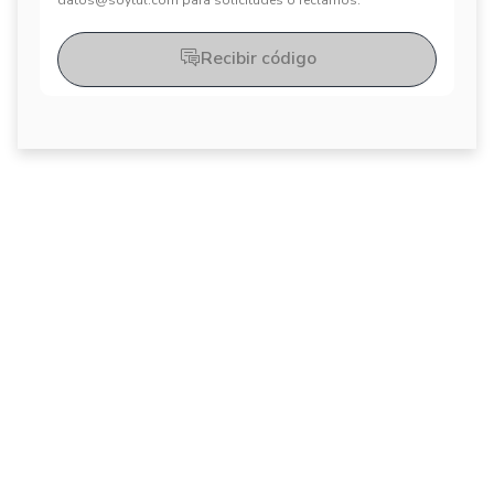
datos@soytul.com para solicitudes o reclamos.
Recibir código