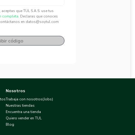
", aceptas que TUL S.A.S. use tus
n completa.
Declaras que conoces
contáctanos en datos@soytul.com
ibir código
Nosotros
atos
Trabaja con nosotros(Jobs)
Nuestras tiendas
Encuentra una tienda
Quiero vender en TUL
Blog