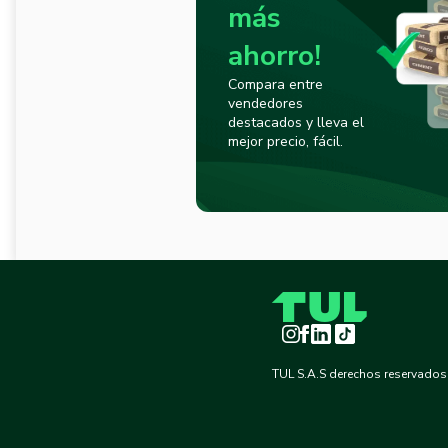
más
ahorro!
Compara entre
vendedores
destacados y lleva el
mejor precio, fácil.
Instagram
Facebook
LinkedIn
TikTok
TUL S.A.S derechos reservados