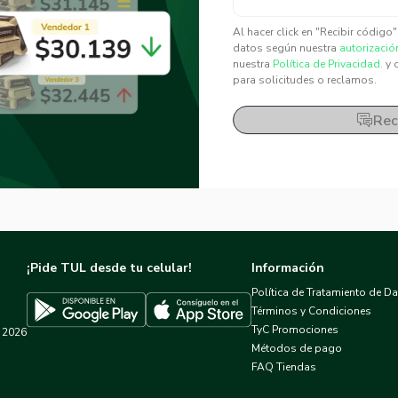
✕
✕
Al hacer click en "Recibir código
datos según nuestra
autorizació
nuestra
Política de Privacidad.
y 
para solicitudes o reclamos.
Rec
¡Pide TUL desde tu celular!
Información
Política de Tratamiento de D
Términos y Condiciones
TyC Promociones
2026
Descargar TUL en App Store
Descargar TUL en Google Play
Métodos de pago
FAQ Tiendas