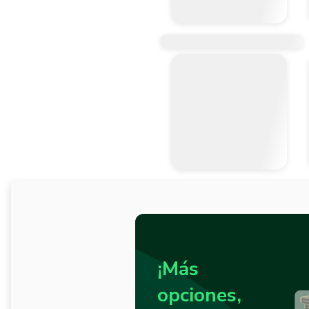
¡Más
opciones,