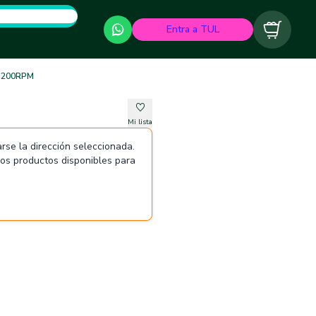
Entra a TUL
Carrito
 3200RPM
Mi lista
rse la dirección seleccionada.
 los productos disponibles para