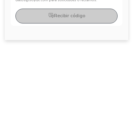
datos@soytul.com para solicitudes o reclamos.
Recibir código