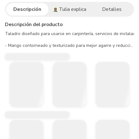
Descripción
Tulia explica
Detalles
Descripción del producto
Taladro diseñado para usarse en carpintería, servicios de instalaci
- Mango contorneado y texturizado para mejor agarre y reducción de
- Diseño ergonómico y compacto que permite al usuario trabajar en 
- Carcaza de nylon con fibra de vidrio duradera, resistente al impact
Aplicaciones:

- Perforaciones en madera y metal en diámetros inferiores a 6 mm.

- Armado de muebles y carpintería.

- Perforaciones en serie, matricería, herrería, etc.

Especificaciones técnicas:

- Amperaje: 3.5 A.

- Potencia: 380 W.

- Tamaño del mandril: 1/4" (6 mm).

- Velocidad: 0 - 3.600 rpm.

- Capacidad máxima de perforación en acero 1/4” (6.5 mm).

- Capacidad máxima de perforación en madera 1/2” (15 mm).
