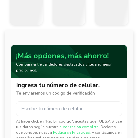
- Largo del cable: 3 m.

Incluye:

- (1) Taladro de Rotación VVR de alta velocidad de 1/4" DEWALT
- (1) llave de mandril.
¡Más opciones, más ahorro!
Compara entre vendedores destacados y lleva el mejor
precio, fácil.
Ingresa tu número de celular.
Te enviaremos un código de verificación
Al hacer click en "Recibir código", aceptas que TUL S.A.S. use
✕
✕
tus datos según nuestra
autorización completa.
Declaras
que conoces nuestra
Política de Privacidad.
y contáctanos en