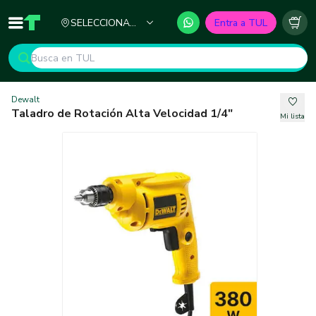
Ciudad
SELECCIONA
Entra a TUL
Inicio
TUL - Tu Marketplace de Construcción
Carr
TU CIUDAD
Dewalt
Taladro de Rotación Alta Velocidad 1/4"
Mi lista