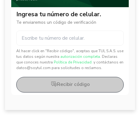
Ingresa tu número de celular.
Te enviaremos un código de verificación
Al hacer click en "Recibir código", aceptas que TUL S.A.S. use
✕
✕
tus datos según nuestra
autorización completa.
Declaras
que conoces nuestra
Política de Privacidad.
y contáctanos en
datos@soytul.com para solicitudes o reclamos.
Recibir código