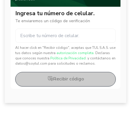
Ingresa tu número de celular.
Te enviaremos un código de verificación
Al hacer click en "Recibir código", aceptas que TUL S.A.S. use
✕
✕
tus datos según nuestra
autorización completa.
Declaras
que conoces nuestra
Política de Privacidad.
y contáctanos en
datos@soytul.com para solicitudes o reclamos.
Recibir código