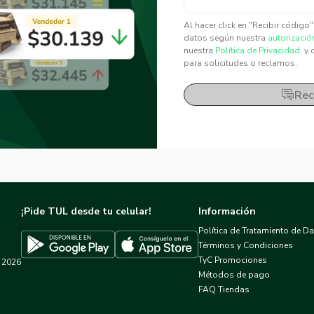
✕
✕
Al hacer click en "Recibir código
datos según nuestra
autorizació
nuestra
Política de Privacidad.
y 
para solicitudes o reclamos.
Rec
¡Pide TUL desde tu celular!
Información
Política de Tratamiento de D
Términos y Condiciones
TyC Promociones
2026
Descargar TUL en App Store
Descargar TUL en Google Play
Métodos de pago
FAQ Tiendas