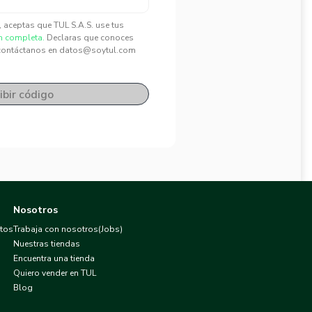
", aceptas que TUL S.A.S. use tus
n completa.
Declaras que conoces
contáctanos en datos@soytul.com
ibir código
Nosotros
atos
Trabaja con nosotros(Jobs)
Nuestras tiendas
Encuentra una tienda
Quiero vender en TUL
Blog