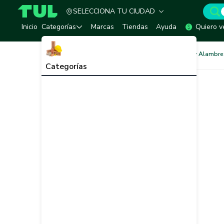
SELECCIONA TU CIUDAD
TUL - Tu Marketplace de Construcción
Inicio
Categorías
Marcas
Tiendas
Ayuda
Quiero v
Acero Estructural
Varillas y Alambre
Categorías