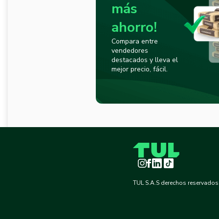
más
ahorro!
Compara entre
vendedores
destacados y lleva el
mejor precio, fácil.
Instagram
Facebook
LinkedIn
TikTok
TUL S.A.S derechos reservados