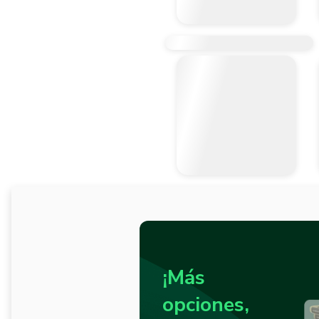
¡Más
opciones,