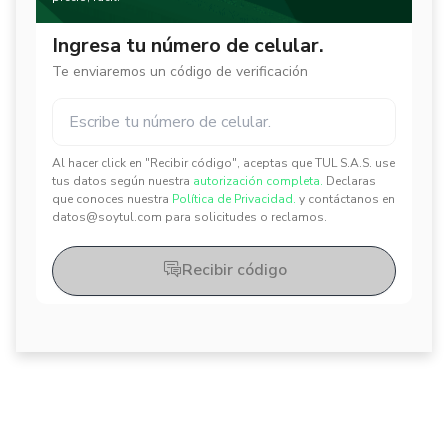
Ingresa tu número de celular.
Te enviaremos un código de verificación
Al hacer click en "Recibir código", aceptas que TUL S.A.S. use
✕
✕
tus datos según nuestra
autorización completa.
Declaras
que conoces nuestra
Política de Privacidad.
y contáctanos en
datos@soytul.com para solicitudes o reclamos.
Recibir código