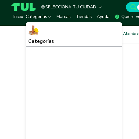
SELECCIONA TU CIUDAD
TUL - Tu Marketplace de Construcción
Inicio
Categorías
Marcas
Tiendas
Ayuda
Quiero v
Acero Estructural
Varillas y Alambre
Categorías