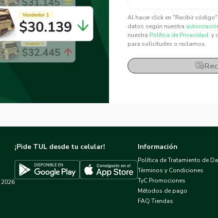
✕
✕
Al hacer click en "Recibir código
datos según nuestra
autorizació
nuestra
Política de Privacidad.
y 
para solicitudes o reclamos.
Rec
¡Pide TUL desde tu celular!
Información
Política de Tratamiento de D
Términos y Condiciones
TyC Promociones
2026
Descargar TUL en App Store
Descargar TUL en Google Play
Métodos de pago
FAQ Tiendas