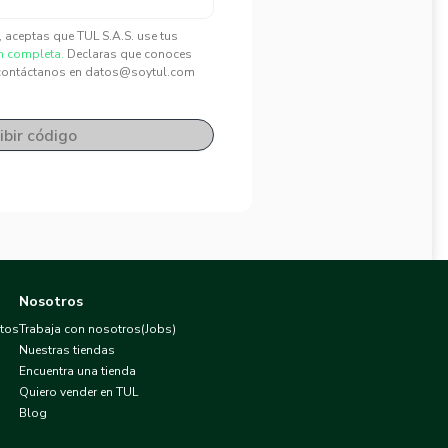
", aceptas que TUL S.A.S. use tus
n completa.
Declaras que conoces
contáctanos en datos@soytul.com
ibir código
Nosotros
atos
Trabaja con nosotros(Jobs)
Nuestras tiendas
Encuentra una tienda
Quiero vender en TUL
Blog