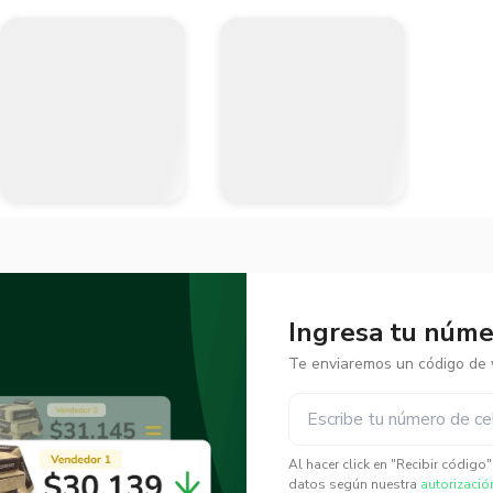
Ingresa tu númer
Te enviaremos un código de v
✕
✕
Al hacer click en "Recibir código
datos según nuestra
autorizació