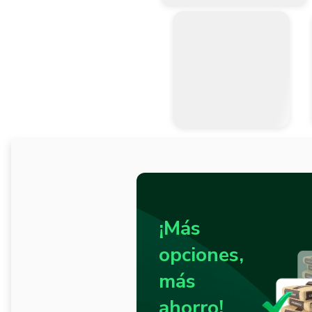
¡Más
opciones,
más
ahorro!