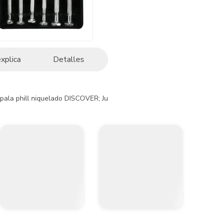
explica
Detalles
s pala phill niquelado DISCOVER; Juego de destornilladores, es la herr