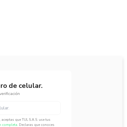
o de celular.
erificación
", aceptas que TUL S.A.S. use tus
n completa.
Declaras que conoces