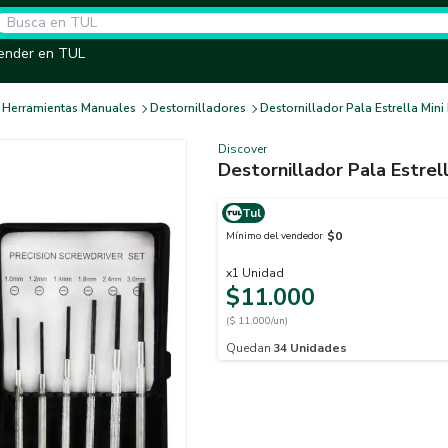
ender en TUL
Herramientas Manuales
Destornilladores
Destornillador Pala Estrella Mini
Discover
Destornillador Pala Estrel
Tul
$0
Mínimo del vendedor
x
1
Unidad
$11.000
($ 11.000/un)
Quedan
34
Unidades