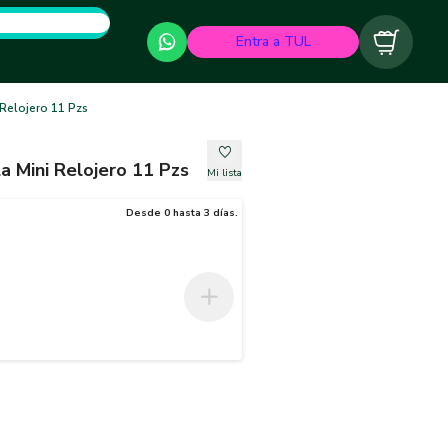
Entra a TUL
Carrito
 Relojero 11 Pzs
la Mini Relojero 11 Pzs
Mi lista
Desde 0 hasta 3 días.