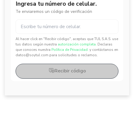
Ingresa tu número de celular.
Te enviaremos un código de verificación
Al hacer click en "Recibir código", aceptas que TUL S.A.S. use
✕
✕
tus datos según nuestra
autorización completa.
Declaras
que conoces nuestra
Política de Privacidad.
y contáctanos en
datos@soytul.com para solicitudes o reclamos.
Recibir código