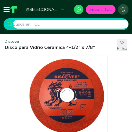
Ciudad
SELECCIONA
Entra a TUL
Inicio
TUL - Tu Marketplace de Construcción
Carr
TU CIUDAD
Discover
Disco para Vidrio Ceramica 4-1/2" x 7/8"
Mi lista