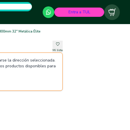
Entra a TUL
Carrito
800mm 32" Metálica Élite
Mi lista
rse la dirección seleccionada.
 los productos disponibles para