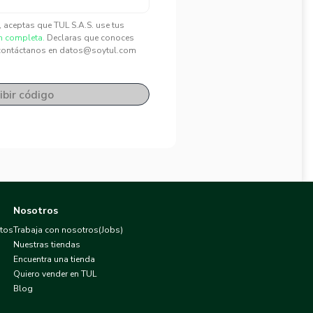
", aceptas que TUL S.A.S. use tus
n completa.
Declaras que conoces
contáctanos en datos@soytul.com
ibir código
Nosotros
atos
Trabaja con nosotros(Jobs)
Nuestras tiendas
Encuentra una tienda
Quiero vender en TUL
Blog