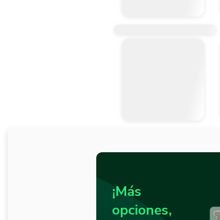
¡Más
opciones,