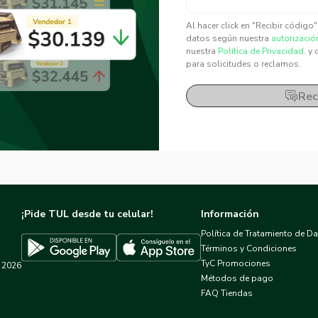
✕
✕
Al hacer click en "Recibir código
datos según nuestra
autorizació
nuestra
Política de Privacidad.
y 
para solicitudes o reclamos.
Rec
¡Pide TUL desde tu celular!
Información
Política de Tratamiento de D
Términos y Condiciones
TyC Promociones
2026
Descargar TUL en App Store
Descargar TUL en Google Play
Métodos de pago
FAQ Tiendas