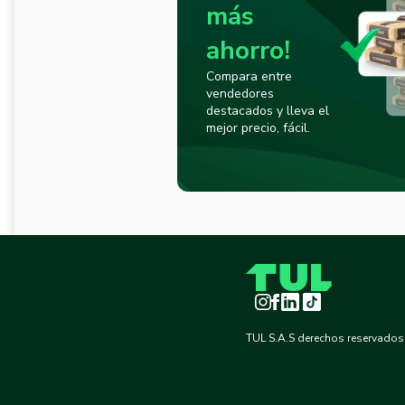
más
ahorro!
Compara entre
vendedores
destacados y lleva el
mejor precio, fácil.
Instagram
Facebook
LinkedIn
TikTok
TUL S.A.S derechos reservados