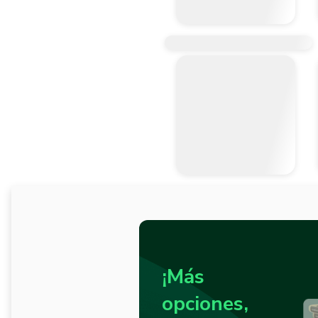
¡Más
opciones,