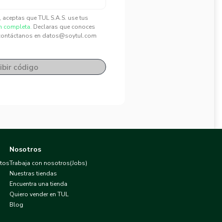
", aceptas que TUL S.A.S. use tus
n completa.
Declaras que conoces
contáctanos en datos@soytul.com
ibir código
Nosotros
atos
Trabaja con nosotros(Jobs)
Nuestras tiendas
Encuentra una tienda
Quiero vender en TUL
Blog