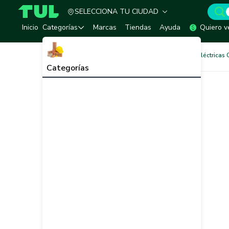
SELECCIONA TU CIUDAD
TUL - Tu Marketplace de Construcción
Inicio
Categorías
Marcas
Tiendas
Ayuda
Quiero v
Redes de Tubería
Redes Eléctricas 
Categorías