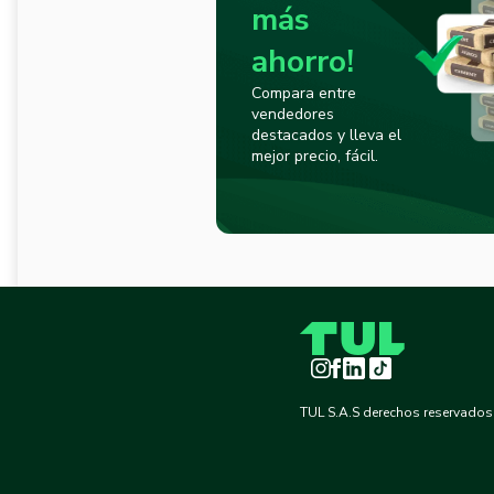
más
ahorro!
Compara entre
vendedores
destacados y lleva el
mejor precio, fácil.
Instagram
Facebook
LinkedIn
TikTok
TUL S.A.S derechos reservados