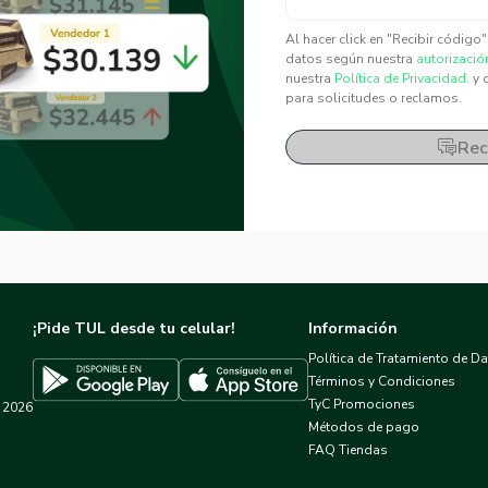
✕
✕
Al hacer click en "Recibir código
datos según nuestra
autorizació
nuestra
Política de Privacidad.
y 
para solicitudes o reclamos.
Rec
¡Pide TUL desde tu celular!
Información
Política de Tratamiento de D
Términos y Condiciones
TyC Promociones
2026
Descargar TUL en App Store
Descargar TUL en Google Play
Métodos de pago
FAQ Tiendas