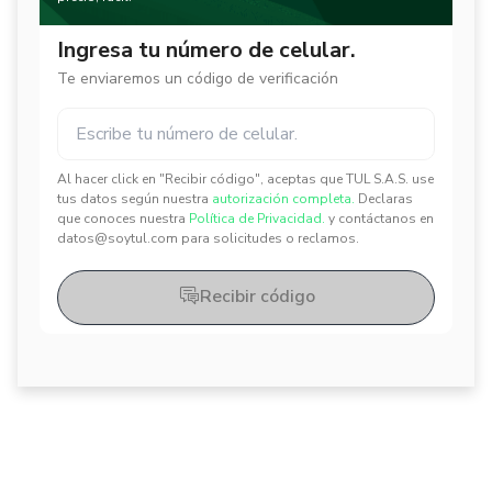
Ingresa tu número de celular.
Te enviaremos un código de verificación
Al hacer click en "Recibir código", aceptas que TUL S.A.S. use
✕
✕
tus datos según nuestra
autorización completa.
Declaras
que conoces nuestra
Política de Privacidad.
y contáctanos en
datos@soytul.com para solicitudes o reclamos.
Recibir código