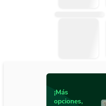
¡Más
opciones,