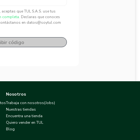
", aceptas que TUL S.A.S. use tus
n completa.
Declaras que conoces
contáctanos en datos@soytul.com
ibir código
Nosotros
atos
Trabaja con nosotros(Jobs)
Nuestras tiendas
Encuentra una tienda
Quiero vender en TUL
Blog