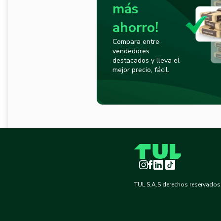
más
ahorro!
Compara entre
vendedores
destacados y lleva el
mejor precio, fácil.
Instagram
Facebook
LinkedIn
TikTok
TUL S.A.S derechos reservados