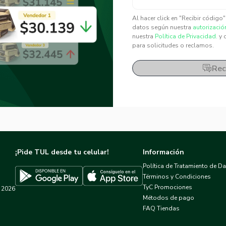
✕
✕
Al hacer click en "Recibir código
datos según nuestra
autorizació
nuestra
Política de Privacidad.
y 
para solicitudes o reclamos.
Rec
¡Pide TUL desde tu celular!
Información
Política de Tratamiento de D
Términos y Condiciones
TyC Promociones
2026
Descargar TUL en App Store
Descargar TUL en Google Play
Métodos de pago
FAQ Tiendas