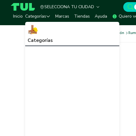
SELECCIONA TU CIUDAD
TUL - Tu Marketplace de Construcción
Inicio
Categorías
Marcas
Tiendas
Ayuda
Quiero v
Sistema Eléctrico e Iluminación
Ilum
Categorías