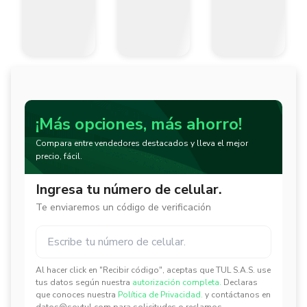
¡Más opciones, más ahorro!
Compara entre vendedores destacados y lleva el mejor
precio, fácil.
Ingresa tu número de celular.
Te enviaremos un código de verificación
Al hacer click en "Recibir código", aceptas que TUL S.A.S. use
✕
✕
tus datos según nuestra
autorización completa.
Declaras
que conoces nuestra
Política de Privacidad.
y contáctanos en