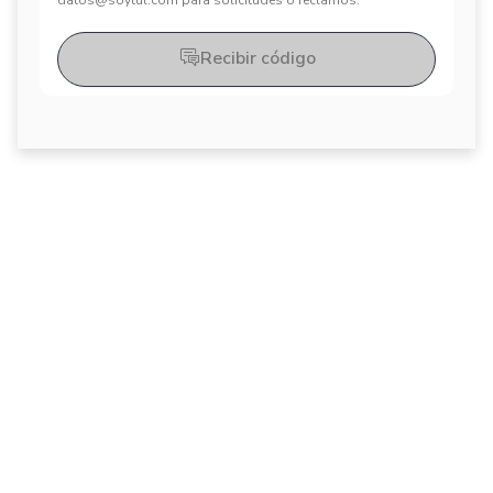
datos@soytul.com para solicitudes o reclamos.
Recibir código