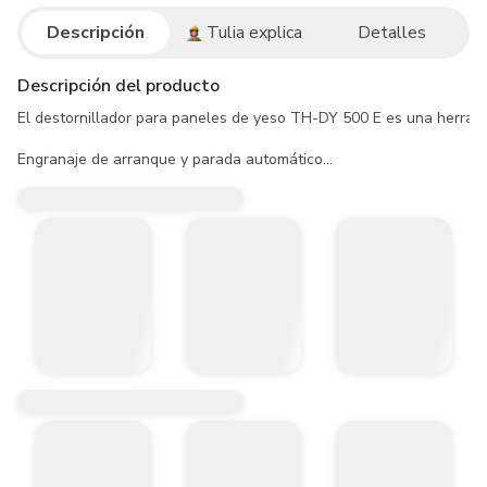
Descripción
Tulia explica
Detalles
Descripción del producto
El destornillador para paneles de yeso TH-DY 500 E es una herramient
Engranaje de arranque y parada automático

Control electrónico de velocidad (Selector Velocidad)

Accion reversibe

Robusto cabezal de engranaje de metal

Portabrocas ¼“ (6,35 mm) hexagonal interna

Tope de profundidad ajustable

Botón de bloqueo para funcionamiento continuo

Garantía de la marca Einhell 2 Años

Voltaje:110v /60Hz           

Potencia: 500 w            

Velocidad:0-2.200rpm  

Portabrocas: 1/4"  Bit-holder(6,35mm/1/4") Magnetico