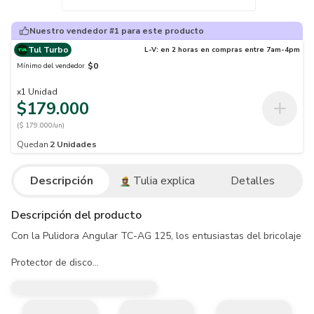
Nuestro vendedor #1 para este producto
Tul Turbo
L-V: en 2 horas en compras entre 7am-4pm
$0
Mínimo del vendedor
x
1
Unidad
$179.000
($ 179.000/un)
Quedan
2
Unidades
Descripción
Tulia explica
Detalles
Descripción del producto
Con la Pulidora Angular TC-AG 125, los entusiastas del bricolaje p
Protector de disco

Bloqueo del husillo

Cabeza de engranaje de metal

Empuñadura adicional
