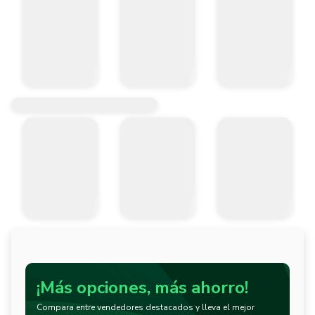
Llave de tuerca de brida

Disco de corte no incluido.

Garantía de la marca Einhell 2 Años

Suministro de red	127 V | 60 Hz

Potencia	850 W

Ralentí	12000 RPM

Diámetro del disco	125 mm
¡Más opciones, más ahorro!
Compara entre vendedores destacados y lleva el mejor