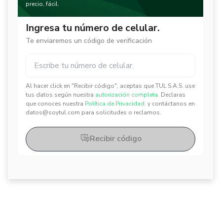
precio, fácil.
Ingresa tu número de celular.
Te enviaremos un código de verificación
Al hacer click en "Recibir código", aceptas que TUL S.A.S. use
✕
✕
tus datos según nuestra
autorización completa.
Declaras
que conoces nuestra
Política de Privacidad.
y contáctanos en
datos@soytul.com para solicitudes o reclamos.
Recibir código