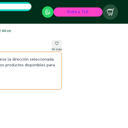
Entra a TUL
Carrito
2.44 mt
Mi lista
rse la dirección seleccionada.
 los productos disponibles para