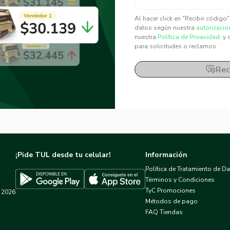
✕
✕
Al hacer click en "Recibir código
datos según nuestra
autorizació
nuestra
Política de Privacidad.
y 
para solicitudes o reclamos.
Rec
¡Pide TUL desde tu celular!
Información
Política de Tratamiento de D
Términos y Condiciones
TyC Promociones
2026
Descargar TUL en App Store
Descargar TUL en Google Play
Métodos de pago
FAQ Tiendas