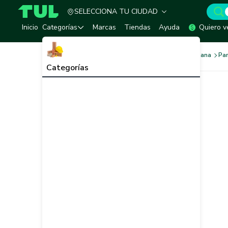
SELECCIONA TU CIUDAD
TUL - Tu Marketplace de Construcción
Inicio
Categorías
Marcas
Tiendas
Ayuda
Quiero v
Sistema de Construccion Liviana
Pa
Categorías