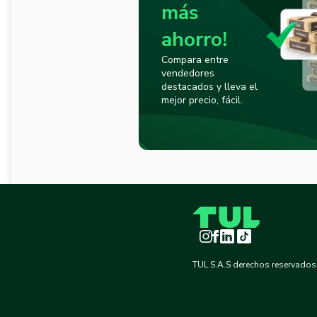
más
ahorro!
Compara entre
vendedores
destacados y lleva el
mejor precio, fácil.
Instagram
Facebook
LinkedIn
TikTok
TUL S.A.S derechos reservados