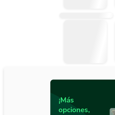
¡Más
opciones,