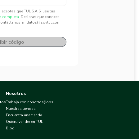
", aceptas que TUL S.A.S. use tus
n completa.
Declaras que conoces
contáctanos en datos@soytul.com
ibir código
Nosotros
atos
Trabaja con nosotros(Jobs)
Nuestras tiendas
Encuentra una tienda
Quiero vender en TUL
Blog