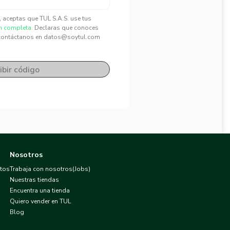
", aceptas que TUL S.A.S. use tus
n completa.
Declaras que conoces
contáctanos en datos@soytul.com
ibir código
Nosotros
atos
Trabaja con nosotros(Jobs)
Nuestras tiendas
Encuentra una tienda
Quiero vender en TUL
Blog