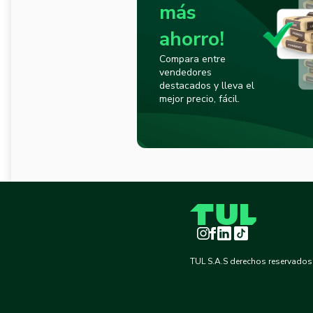
más
ahorro!
Compara entre
vendedores
destacados y lleva el
mejor precio, fácil.
Instagram
Facebook
LinkedIn
TikTok
TUL S.A.S derechos reservados