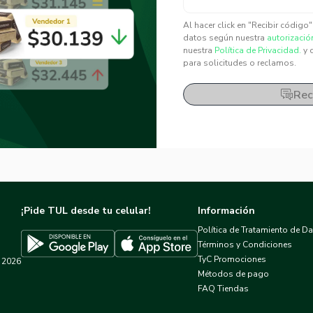
✕
✕
Al hacer click en "Recibir código
datos según nuestra
autorizació
nuestra
Política de Privacidad.
y 
para solicitudes o reclamos.
Rec
¡Pide TUL desde tu celular!
Información
Política de Tratamiento de D
Términos y Condiciones
TyC Promociones
2026
Descargar TUL en App Store
Descargar TUL en Google Play
Métodos de pago
FAQ Tiendas