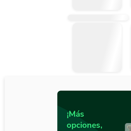
¡Más
opciones,