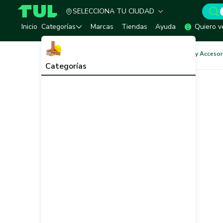
SELECCIONA TU CIUDAD
TUL - Tu Marketplace de Construcción
Inicio
Categorías
Marcas
Tiendas
Ayuda
Quiero v
Herramientas, Equipos y Accesor
Categorías