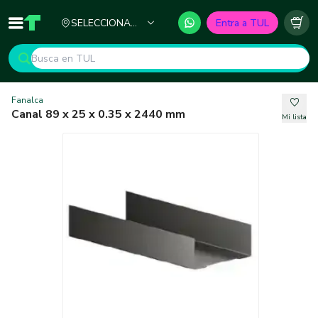
Ciudad
SELECCIONA
Entra a TUL
Inicio
TUL - Tu Marketplace de Construcción
Carr
TU CIUDAD
Fanalca
Canal 89 x 25 x 0.35 x 2440 mm
Mi lista