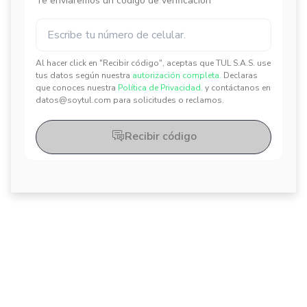
Te enviaremos un código de verificación
Al hacer click en "Recibir código", aceptas que TUL S.A.S. use
✕
✕
tus datos según nuestra
autorización completa.
Declaras
que conoces nuestra
Política de Privacidad.
y contáctanos en
datos@soytul.com para solicitudes o reclamos.
Recibir código