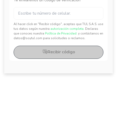
Te enviaremos un código de verificación
Al hacer click en "Recibir código", aceptas que TUL S.A.S. use
✕
✕
tus datos según nuestra
autorización completa.
Declaras
que conoces nuestra
Política de Privacidad.
y contáctanos en
datos@soytul.com para solicitudes o reclamos.
Recibir código