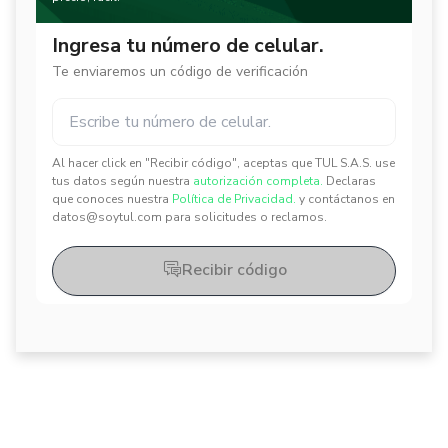
Ingresa tu número de celular.
Te enviaremos un código de verificación
Al hacer click en "Recibir código", aceptas que TUL S.A.S. use
✕
✕
tus datos según nuestra
autorización completa.
Declaras
que conoces nuestra
Política de Privacidad.
y contáctanos en
datos@soytul.com para solicitudes o reclamos.
Recibir código