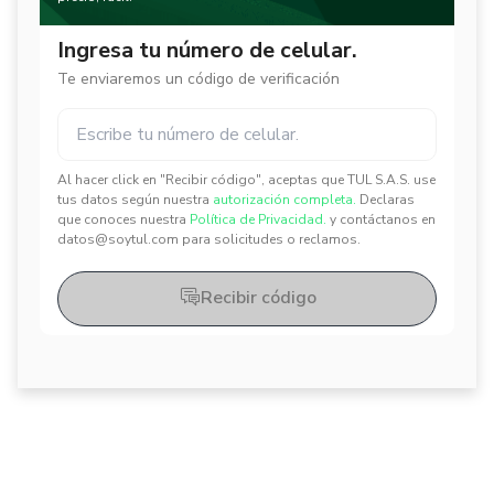
Ingresa tu número de celular.
Te enviaremos un código de verificación
Al hacer click en "Recibir código", aceptas que TUL S.A.S. use
✕
✕
tus datos según nuestra
autorización completa.
Declaras
que conoces nuestra
Política de Privacidad.
y contáctanos en
datos@soytul.com para solicitudes o reclamos.
Recibir código