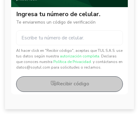
Ingresa tu número de celular.
Te enviaremos un código de verificación
Al hacer click en "Recibir código", aceptas que TUL S.A.S. use
✕
✕
tus datos según nuestra
autorización completa.
Declaras
que conoces nuestra
Política de Privacidad.
y contáctanos en
datos@soytul.com para solicitudes o reclamos.
Recibir código