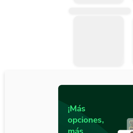
¡Más
opciones,
más