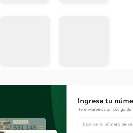
Ingresa tu númer
Te enviaremos un código de v
✕
✕