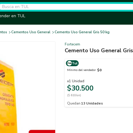
ender en TUL
ntos
Cementos Uso General
Cemento Uso General Gris 50 kg
Fortecem
Cemento Uso General Gris
Tul
$0
Mínimo del vendedor
x
1
Unidad
$30.500
($ 610/un)
Quedan
13
Unidades