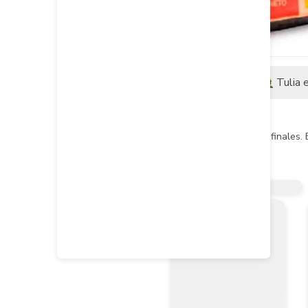
Descripción
Tulia 
Descripción del producto
Altas Resistencias iniciales y finale
Usos:

- Puede ser utilizado para cualquier t
- Todo uso en concretos y morteros d
- Para la construcción de columnas, v
- Emplearse durante el periodo de tie
Cumple con la Normativa:

- NTC 3318 Y NSR 10 título C para co