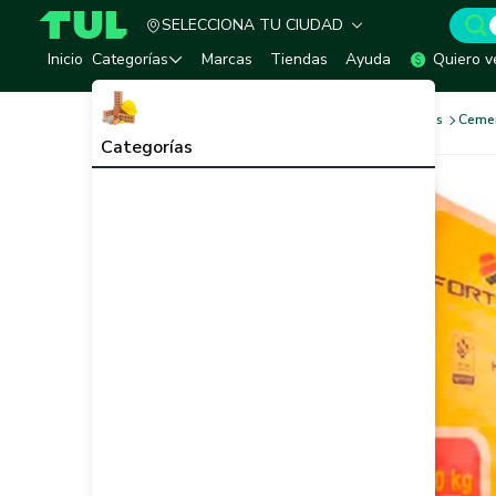
SELECCIONA TU CIUDAD
TUL - Tu Marketplace de Construcción
Inicio
Categorías
Marcas
Tiendas
Ayuda
Quiero v
Cemento, Morteros y Aditivos
Ceme
Categorías