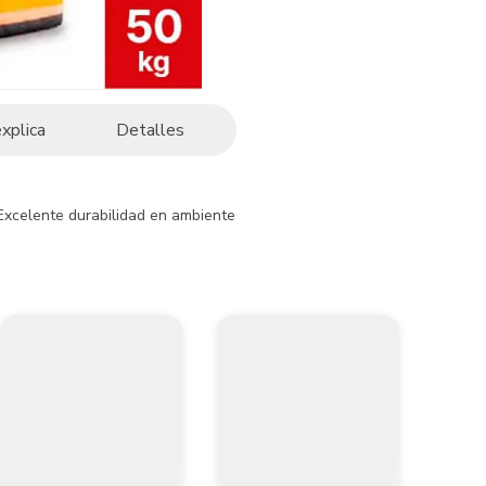
explica
Detalles
s. Excelente durabilidad en ambientes con polución. Buen desempeño en
ipo de estructura de concreto convencional, en la elaboración de morte
ebe ser acompañado por un diseño de mezclas realizado por profesional
igas, placas y pavimentos recomendamos aplicar las mejores prácticas 
mpo especificado en su fecha de vencimiento, luego de esta fecha se sug
ncretos, para Morteros NTC 3356 y NSR 10 título D y para agregados 